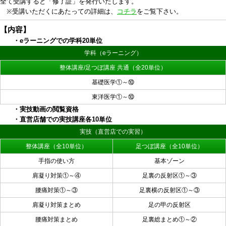
全て受講すると「修了証」を発行いたします。
※受講いただくにあたっての詳細は、
コチラ
をご覧下さい。
【内容】
・eラーニングでの学科20単位
学科（eラーニング）
整体講座/足つぼ講座 共通（全20単位）
基礎医学①～⑩
東洋医学①～⑩
・実技動画の閲覧資格
・直営店舗での実技講座各10単位
実技（直営店での実習）
整体講座（全10単位）
足つぼ講座（全10単位）
手指の使い方
基本ゾーン
肩凝り対策①～④
足裏の反射区①～③
腰痛対策①～③
足裏横の反射区①～③
肩凝り対策まとめ
足の甲の反射区
腰痛対策まとめ
足裏総まとめ①～②