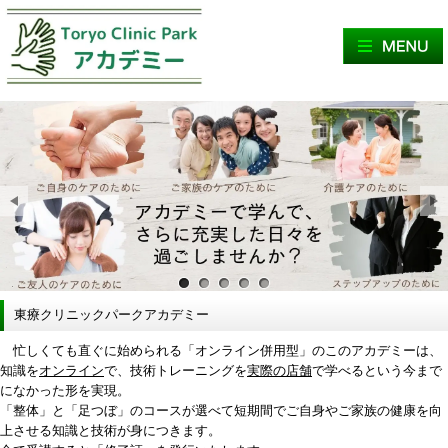
サンプル画像1
サンプル画像2
サンプル画像3
東療クリニックパークアカデミー
忙しくても直ぐに始められる「オンライン併用型」のこのアカデミーは、
知識を
オンライン
で、技術トレーニングを
実際の店舗
で学べるという今まで
になかった形を実現。
「整体」と「足つぼ」のコースが選べて短期間でご自身やご家族の健康を向
上させる知識と技術が身につきます。