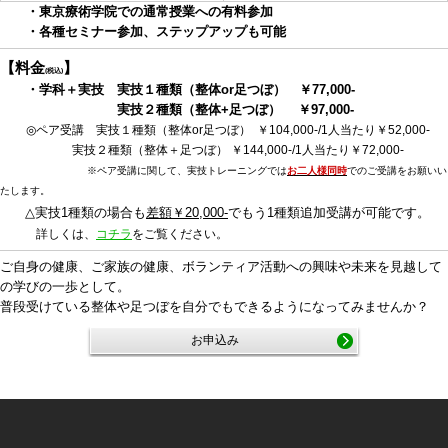
・東京療術学院での通常授業への有料参加
・各種セミナー参加、ステップアップも可能
【料金
】
(税込)
・学科＋実技 実技１種類（整体or足つぼ） ￥77,000-
実技２種類（整体+足つぼ） ￥97,000-
◎ペア受講
実技１種類（整体or足つぼ） ￥104,000-/1人当たり￥52,000-
実技２種類（整体＋足つぼ） ￥144,000-/1人当たり￥72,000-
※ペア受講に関して、実技トレーニングでは
お二人様同時
でのご受講をお願いい
たします。
△実技1種類の場合も
差額￥20,000-
でもう1種類追加受講が可能です。
詳しくは、
コチラ
をご覧ください。
ご自身の健康、ご家族の健康、ボランティア活動への興味や未来を見越して
の学びの一歩として。
普段受けている整体や足つぼを自分でもできるようになってみませんか？
お申込み